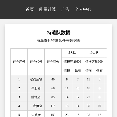
首页
能量计算
广告
个人中心
特遣队数据
海岛奇兵特遣队任务数据表
5人队
10人队
25
任务序号
任务代号
任务积分
情报容量600
情报容量900
情报容量
情报
钻石
情报
钻石
情报
1
定点运输
40
8
7
13
5
20
2
早起者
60
11
10
18
6
28
3
捕蝇者
85
14
12
23
8
36
4
一应俱全
115
18
14
30
10
48
5
失败者
150
23
15
38
12
60