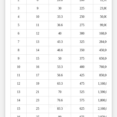
2
8
26.6
200
12,100
3
9
30
225
23,800
4
10
33.3
250
50,000
5
11
36.6
275
99,000
6
12
40
300
168,000
7
13
43.3
325
284,000
8
14
46.6
350
450,000
9
15
50
375
650,000
10
16
53.3
400
760,000
11
17
56.6
425
850,000
12
19
63.3
475
1,160,000
13
21
70
525
1,590,000
14
23
76.6
575
1,800,000
15
25
83.3
625
2,160,000