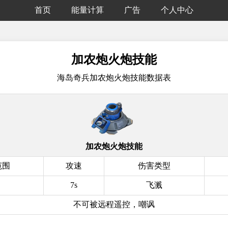
首页
能量计算
广告
个人中心
加农炮火炮技能
海岛奇兵加农炮火炮技能数据表
加农炮火炮技能
范围
攻速
伤害类型
7s
飞溅
不可被远程遥控，嘲讽