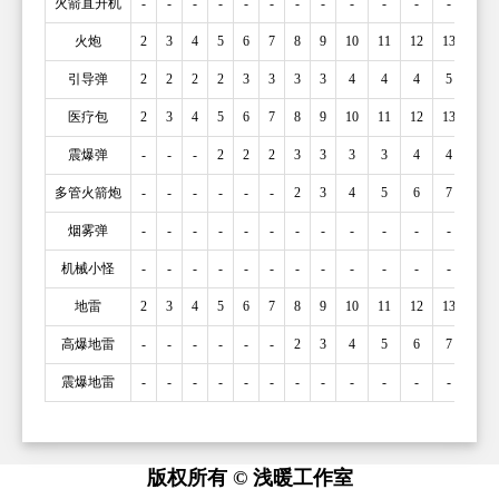
火箭直升机
-
-
-
-
-
-
-
-
-
-
-
-
-
火炮
2
3
4
5
6
7
8
9
10
11
12
13
14
引导弹
2
2
2
2
3
3
3
3
4
4
4
5
5
医疗包
2
3
4
5
6
7
8
9
10
11
12
13
14
震爆弹
-
-
-
2
2
2
3
3
3
3
4
4
4
多管火箭炮
-
-
-
-
-
-
2
3
4
5
6
7
8
烟雾弹
-
-
-
-
-
-
-
-
-
-
-
-
-
机械小怪
-
-
-
-
-
-
-
-
-
-
-
-
-
地雷
2
3
4
5
6
7
8
9
10
11
12
13
14
高爆地雷
-
-
-
-
-
-
2
3
4
5
6
7
8
震爆地雷
-
-
-
-
-
-
-
-
-
-
-
-
-
版权所有 © 浅暖工作室