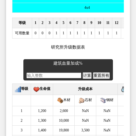
4x4
等级
1
2
3
4
5
6
7
8
9
10
11
12
13
14
可用数量
0
0
0
1
1
1
1
1
1
1
1
1
1
1
研究所升级数据表
建筑血量加成%
计算
重置所有
等级
生命值
升级
升级成本
木材
石材
钢材
1
1,200
2,600
NaN
NaN
30m
2
1,300
10,000
NaN
NaN
45m
3
1,400
19,800
3,500
NaN
1h